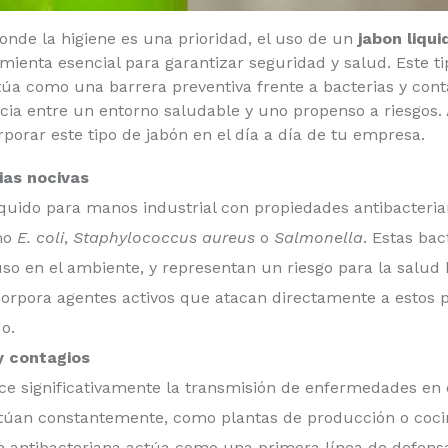
onde la higiene es una prioridad, el uso de un
jabon liqu
mienta esencial para garantizar seguridad y salud. Este 
túa como una barrera preventiva frente a bacterias y cont
ia entre un entorno saludable y uno propenso a riesgos. 
porar este tipo de jabón en el día a día de tu empresa.
ias nocivas
 liquido para manos industrial con propiedades antibacteri
mo
E. coli
,
Staphylococcus aureus
o
Salmonella
. Estas ba
uso en el ambiente, y representan un riesgo para la salud
ncorpora agentes activos que atacan directamente a estos
o.
y contagios
e significativamente la transmisión de enfermedades en e
an constantemente, como plantas de producción o cocinas
n antibacteriana actúa como una primera línea de defensa,