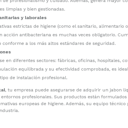
 de profesionalismo y cuidado. Además, genera mayor con
nes limpias y bien gestionadas.
nitarias y laborales
ivas estrictas de higiene (como el sanitario, alimentario 
n acción antibacteriana es muchas veces obligatorio. Cump
o conforme a los más altos estándares de seguridad.
iones
se en diferentes sectores: fábricas, oficinas, hospitales, co
mulación equilibrada y su efectividad comprobada, es idea
tipo de instalación profesional.
al
, tu empresa puede asegurarse de adquirir un jabon li
 entornos profesionales. Sus productos están formulados 
ormativas europeas de higiene. Además, su equipo técnico 
ndustria.