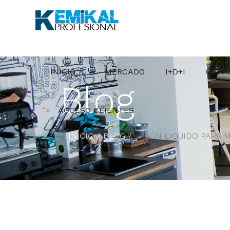
BLOG KEMIKAL
">
INICIO
MERCADO
I+D+I
CATÁ
Blog
">
ACCESO CLIENTES
INICIO
BLOG
JABÓN LIQUIDO PARA M